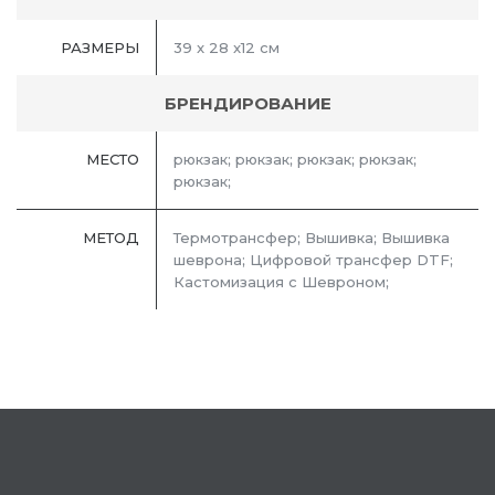
РАЗМЕРЫ
39 x 28 x12 см
БРЕНДИРОВАНИЕ
МЕСТО
рюкзак; рюкзак; рюкзак; рюкзак;
рюкзак;
МЕТОД
Термотрансфер; Вышивка; Вышивка
шеврона; Цифровой трансфер DTF;
Кастомизация с Шевроном;