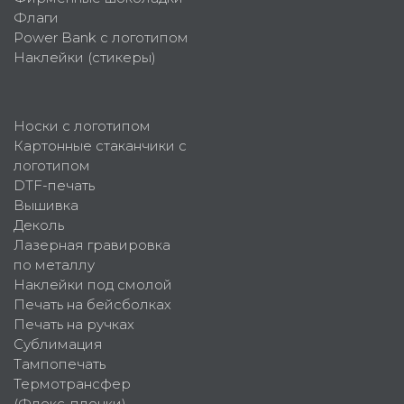
Флаги
Power Bank с логотипом
Наклейки (стикеры)
Носки с логотипом
Картонные стаканчики с
логотипом
DTF-печать
Вышивка
Деколь
Лазерная гравировка
по металлу
Наклейки под смолой
Печать на бейсболках
Печать на ручках
Сублимация
Тампопечать
Термотрансфер
(Флекс-пленки)