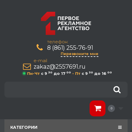
телефон:
8 (861) 255-76-91
Перезвоните мне
e-mail
zakaz@2557691.ru
30
00
30
00
Пн-Чт
c 9
до 17
- Пт
c 9
до 16
0
КАТЕГОРИИ