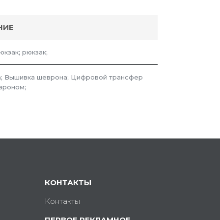
НИЕ
юкзак; рюкзак;
; Вышивка шеврона; Цифровой трансфер
вроном;
КОНТАКТЫ
Контакты
ПЕРВОЕ РЕКЛАМНОЕ