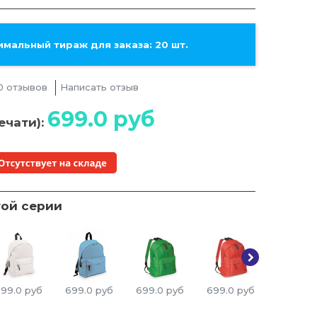
мальный тираж для заказа: 20 шт.
0 отзывов
Написать отзыв
699.0
руб
ечати):
той серии
99.0
руб
699.0
руб
699.0
руб
699.0
руб
699.0
р