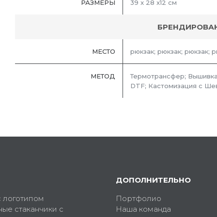
РАЗМЕРЫ
39 x 28 x12 см
БРЕНДИРОВА
МЕСТО
рюкзак; рюкзак; рюкзак; р
МЕТОД
Термотрансфер; Вышивка
DTF; Кастомизация с Ше
ДОПОЛНИТЕЛЬНО
с логотипом
Портфолио
ные стаканчики с
Наша команда