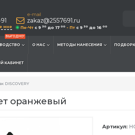
e-mail
-91
zakaz@2557691.ru
е мне
30
00
30
00
Пн-Чт
c 9
до 17
- Пт
c 9
до 16
ВЫГОДНО!
ВОДСТВО
О НАС
МЕТОДЫ НАНЕСЕНИЯ
ПОДБОРК
Й КАБИНЕТ
ак DISCOVERY
вет оранжевый
Артикул:
HG