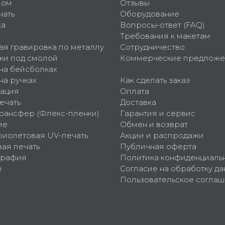
пом
Отзывы
чать
Оборудование
ка
Вопросы-ответ (FAQ)
Требования к макетам
ая гравировка по металлу
Сотрудничество
ки под смолой
Коммерческие предложе
 на бейсболках
на ручках
Как сделать заказ
ация
Оплата
ечать
Доставка
рансфер (Флекс-пленки)
Гарантия и сервис
ие
Обмен и возврат
фиолетовая UV-печать
Акции и распродажи
ая печать
Публичная оферта
графия
Политика конфиденциаль
ы
Согласие на обработку да
Пользовательское согла