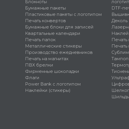
Блокноты
логоти
Бумажные пакеты
DTF-пе
Пластиковые пакеты с логотипом
Вышив
Печать конвертов
Деколь
Бумажные блоки для записей
Лазерн
Квартальные календари
Наклей
Печать папок
Печать
Металлические стикеры
Печать 
Производство ежедневников
Сублим
Печать на магнитах
Тампоп
ПВХ брелки
Термот
Фирменные шоколадки
Тиснен
Флаги
Ультра
Power Bank с логотипом
Цифров
Наклейки (стикеры)
Шелко
Шильд