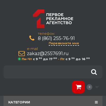
телефон:
8 (861) 255-76-91
Перезвоните мне
e-mail
zakaz@2557691.ru
30
00
30
00
Пн-Чт
c 9
до 17
- Пт
c 9
до 16
0
КАТЕГОРИИ