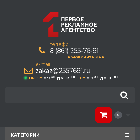
телефон:
8 (861) 255-76-91
Перезвоните мне
e-mail
zakaz@2557691.ru
30
00
30
00
Пн-Чт
c 9
до 17
- Пт
c 9
до 16
0
КАТЕГОРИИ