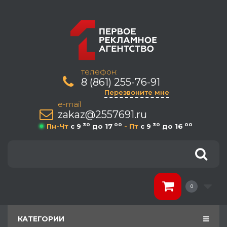
телефон:
8 (861) 255-76-91
Перезвоните мне
e-mail
zakaz@2557691.ru
30
00
30
00
Пн-Чт
c 9
до 17
- Пт
c 9
до 16
0
КАТЕГОРИИ