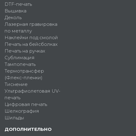
DTF-печать
Вышивка
Деколь
Лазерная гравировка
по металлу
Наклейки под смолой
Печать на бейсболках
Печать на ручках
Сублимация
Тампопечать
Термотрансфер
(Флекс-пленки)
Тиснение
Ультрафиолетовая UV-
печать
Цифровая печать
Шелкография
Шильды
ДОПОЛНИТЕЛЬНО