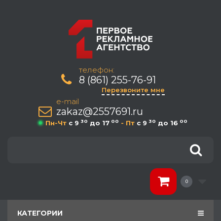
телефон:
8 (861) 255-76-91
Перезвоните мне
e-mail
zakaz@2557691.ru
30
00
30
00
Пн-Чт
c 9
до 17
- Пт
c 9
до 16
0
КАТЕГОРИИ