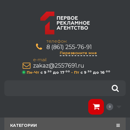
телефон:
8 (861) 255-76-91
Перезвоните мне
e-mail
zakaz@2557691.ru
30
00
30
00
Пн-Чт
c 9
до 17
- Пт
c 9
до 16
0
КАТЕГОРИИ