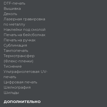
DTF-печать
Вышивка
Деколь
Лазерная гравировка
по металлу
Наклейки под смолой
Печать на бейсболках
Печать на ручках
Сублимация
Тампопечать
Термотрансфер
(Флекс-пленки)
Тиснение
Ультрафиолетовая UV-
печать
Цифровая печать
Шелкография
Шильды
ДОПОЛНИТЕЛЬНО