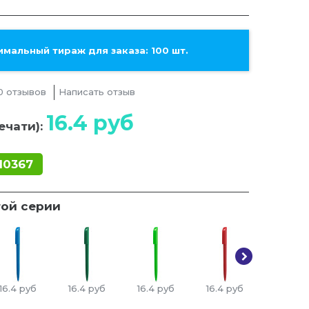
мальный тираж для заказа: 100 шт.
0 отзывов
Написать отзыв
16.4
руб
ечати):
10367
той серии
16.4
руб
16.4
руб
16.4
руб
16.4
руб
16.4
ру