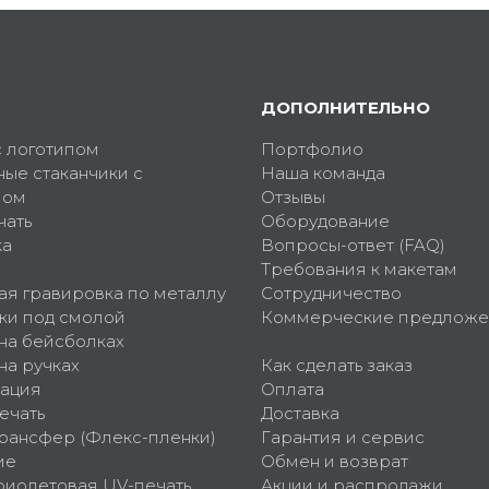
ДОПОЛНИТЕЛЬНО
с логотипом
Портфолио
ные стаканчики с
Наша команда
пом
Отзывы
чать
Оборудование
ка
Вопросы-ответ (FAQ)
Требования к макетам
ая гравировка по металлу
Сотрудничество
ки под смолой
Коммерческие предложе
 на бейсболках
на ручках
Как сделать заказ
ация
Оплата
ечать
Доставка
рансфер (Флекс-пленки)
Гарантия и сервис
ие
Обмен и возврат
фиолетовая UV-печать
Акции и распродажи