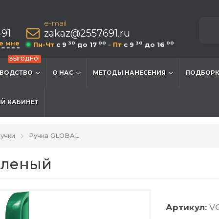
e-mail
-91
zakaz@2557691.ru
е мне
30
00
30
00
Пн-Чт
c 9
до 17
- Пт
c 9
до 16
ВЫГОДНО!
ВОДСТВО
О НАС
МЕТОДЫ НАНЕСЕНИЯ
ПОДБОРК
Й КАБИНЕТ
учки
Ручка GLOBAL
еленый
Артикул:
VG