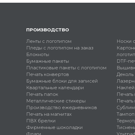
ПРОИЗВОДСТВО
Ленты с логотипом
Носки 
Пледы с логотипом на заказ
Картон
Блокноты
логоти
Бумажные пакеты
DTF-пе
Пластиковые пакеты с логотипом
Вышив
Печать конвертов
Деколь
Бумажные блоки для записей
Лазерн
Квартальные календари
Наклей
Печать папок
Печать
Металлические стикеры
Печать 
Производство ежедневников
Сублим
Печать на магнитах
Тампоп
ПВХ брелки
Термот
Фирменные шоколадки
Тиснен
Флаги
Ультра