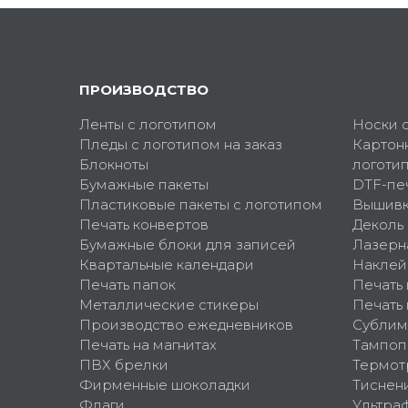
ПРОИЗВОДСТВО
Ленты с логотипом
Носки 
Пледы с логотипом на заказ
Картон
Блокноты
логоти
Бумажные пакеты
DTF-пе
Пластиковые пакеты с логотипом
Вышив
Печать конвертов
Деколь
Бумажные блоки для записей
Лазерн
Квартальные календари
Наклей
Печать папок
Печать
Металлические стикеры
Печать 
Производство ежедневников
Сублим
Печать на магнитах
Тампоп
ПВХ брелки
Термот
Фирменные шоколадки
Тиснен
Флаги
Ультра