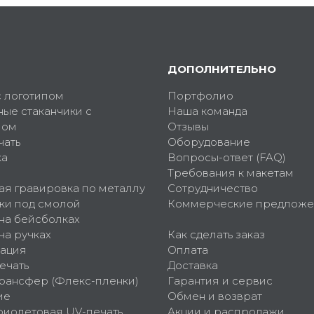
ДОПОЛНИТЕЛЬНО
с логотипом
Портфолио
ные стаканчики с
Наша команда
пом
Отзывы
чать
Оборудование
ка
Вопросы-ответ (FAQ)
Требования к макетам
ая гравировка по металлу
Сотрудничество
ки под смолой
Коммерческие предложе
 на бейсболках
на ручках
Как сделать заказ
ация
Оплата
ечать
Доставка
рансфер (Флекс-пленки)
Гарантия и сервис
ие
Обмен и возврат
фиолетовая UV-печать
Акции и распродажи