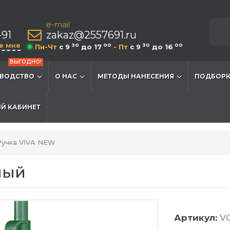
e-mail
-91
zakaz@2557691.ru
е мне
30
00
30
00
Пн-Чт
c 9
до 17
- Пт
c 9
до 16
ВЫГОДНО!
ВОДСТВО
О НАС
МЕТОДЫ НАНЕСЕНИЯ
ПОДБОРК
Й КАБИНЕТ
Ручка VIVA NEW
ный
Артикул:
VG