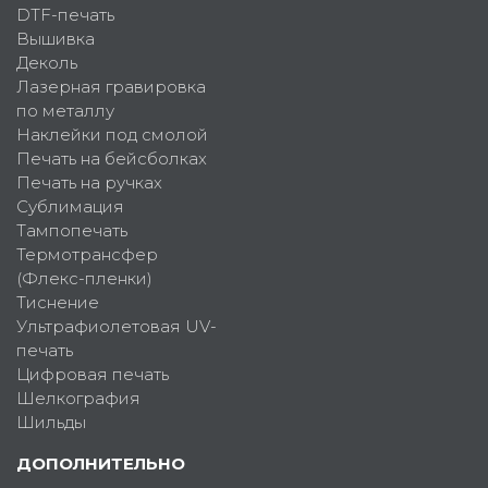
DTF-печать
Вышивка
Деколь
Лазерная гравировка
по металлу
Наклейки под смолой
Печать на бейсболках
Печать на ручках
Сублимация
Тампопечать
Термотрансфер
(Флекс-пленки)
Тиснение
Ультрафиолетовая UV-
печать
Цифровая печать
Шелкография
Шильды
ДОПОЛНИТЕЛЬНО