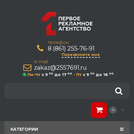
телефон:
8 (861) 255-76-91
Перезвоните мне
e-mail
zakaz@2557691.ru
30
00
30
00
Пн-Чт
c 9
до 17
- Пт
c 9
до 16
0
КАТЕГОРИИ