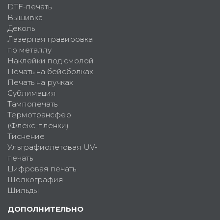
DTF-печать
Вышивка
Деколь
Лазерная гравировка
по металлу
Наклейки под смолой
Печать на бейсболках
Печать на ручках
Сублимация
Тампопечать
Термотрансфер
(Флекс-пленки)
Тиснение
Ультрафиолетовая UV-
печать
Цифровая печать
Шелкография
Шильды
ДОПОЛНИТЕЛЬНО