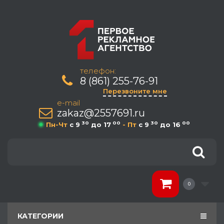
телефон:
8 (861) 255-76-91
Перезвоните мне
e-mail
zakaz@2557691.ru
30
00
30
00
Пн-Чт
c 9
до 17
- Пт
c 9
до 16
0
КАТЕГОРИИ