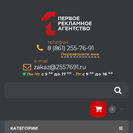
телефон:
8 (861) 255-76-91
Перезвоните мне
e-mail
zakaz@2557691.ru
30
00
30
00
Пн-Чт
c 9
до 17
- Пт
c 9
до 16
0
КАТЕГОРИИ