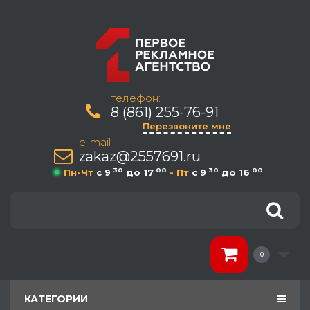
телефон:
8 (861) 255-76-91
Перезвоните мне
e-mail
zakaz@2557691.ru
30
00
30
00
Пн-Чт
c 9
до 17
- Пт
c 9
до 16
0
КАТЕГОРИИ