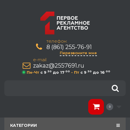
телефон:
8 (861) 255-76-91
Перезвоните мне
e-mail
zakaz@2557691.ru
30
00
30
00
Пн-Чт
c 9
до 17
- Пт
c 9
до 16
0
КАТЕГОРИИ