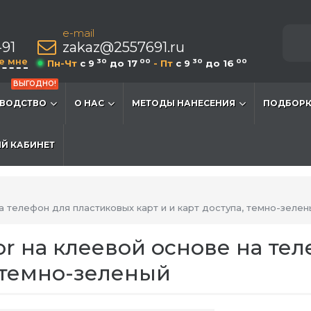
e-mail
-91
zakaz@2557691.ru
е мне
30
00
30
00
Пн-Чт
c 9
до 17
- Пт
c 9
до 16
ВЫГОДНО!
ВОДСТВО
О НАС
МЕТОДЫ НАНЕСЕНИЯ
ПОДБОРК
Й КАБИНЕТ
а телефон для пластиковых карт и и карт доступа, темно-зелен
or на клеевой основе на те
, темно-зеленый