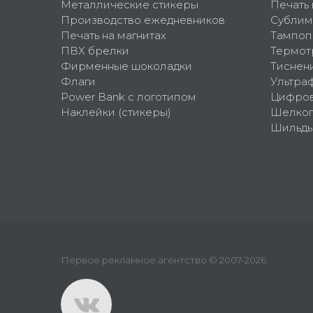
Металлические стикеры
Печать 
Производство ежедневников
Сублим
Печать на магнитах
Тампоп
ПВХ брелки
Термот
Фирменные шоколадки
Тиснен
Флаги
Ультра
Power Bank с логотипом
Цифров
Наклейки (стикеры)
Шелко
Шильд
Первое рекламное агентство © 2007-2026