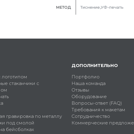
МЕТОД
Тиснение,УФ-печать
ДОПОЛНИТЕЛЬНО
с логотипом
Портфолио
ные стаканчики с
Наша команда
пом
Отзывы
чать
Оборудование
ка
Вопросы-ответ (FAQ)
Требования к макетам
ая гравировка по металлу
Сотрудничество
ки под смолой
Коммерческие предложе
 на бейсболках