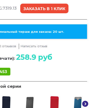
.7319.13
ЗАКАЗАТЬ В 1 КЛИК
мальный тираж для заказа: 20 шт.
0 отзывов
Написать отзыв
258.9
руб
ечати):
453
той серии