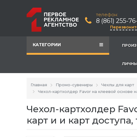
телефон:
8 (861) 255-76
Перезвонит
КАТЕГОРИИ
ПРОИЗ
ЛИЧНЫ
Главная
Промо-сувениры
Чехлы для карт
Чехол-картхолдер Favor на клеевой основе н
Чехол-картхолдер Fav
карт и и карт доступа