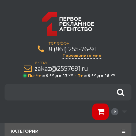
телефон:
8 (861) 255-76-91
Перезвоните мне
e-mail
zakaz@2557691.ru
30
00
30
00
Пн-Чт
c 9
до 17
- Пт
c 9
до 16
0
КАТЕГОРИИ