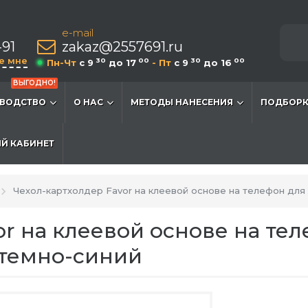
e-mail
-91
zakaz@2557691.ru
е мне
30
00
30
00
Пн-Чт
c 9
до 17
- Пт
c 9
до 16
ВЫГОДНО!
ВОДСТВО
О НАС
МЕТОДЫ НАНЕСЕНИЯ
ПОДБОРК
Й КАБИНЕТ
Чехол-картхолдер Favor на клеевой основе на телефон для 
or на клеевой основе на те
, темно-синий