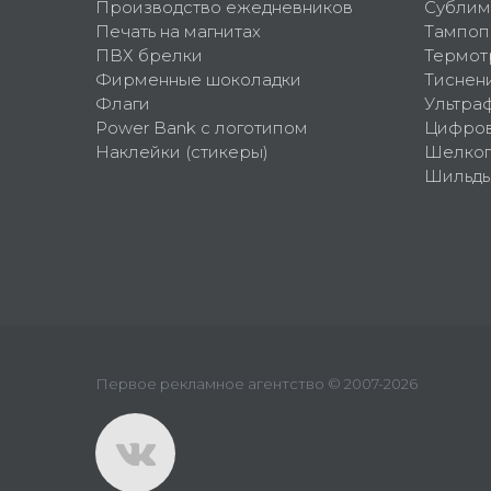
Производство ежедневников
Сублим
Печать на магнитах
Тампоп
ПВХ брелки
Термот
Фирменные шоколадки
Тиснен
Флаги
Ультра
Power Bank с логотипом
Цифров
Наклейки (стикеры)
Шелко
Шильд
Первое рекламное агентство © 2007-2026