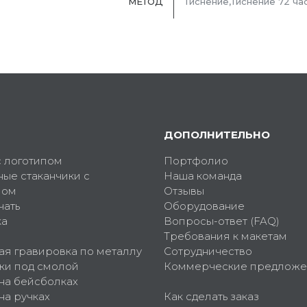
МЕТОД
Тиснение,Тиснение 72 ча
ДОПОЛНИТЕЛЬНО
с логотипом
Портфолио
ные стаканчики с
Наша команда
пом
Отзывы
чать
Оборудование
ка
Вопросы-ответ (FAQ)
Требования к макетам
ая гравировка по металлу
Сотрудничество
ки под смолой
Коммерческие предложе
 на бейсболках
на ручках
Как сделать заказ