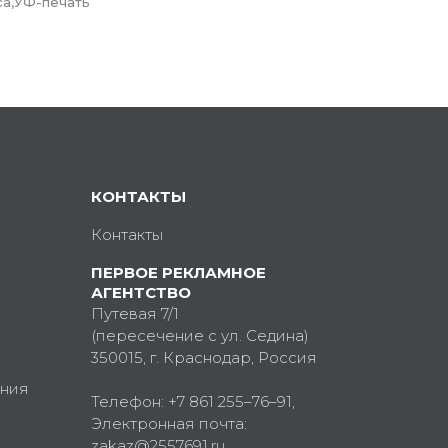
са,УФ-печать
КОНТАКТЫ
Контакты
ПЕРВОЕ РЕКЛАМНОЕ
АГЕНТСТВО
Путевая 7/1
(пересечение с ул. Седина)
350015
, г.
Краснодар, Россия
ния
Телефон:
+7 861 255–76–91
,
Электронная почта:
zakaz@2557691.ru