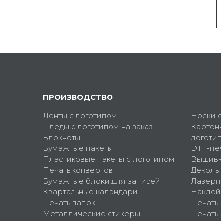
ПРОИЗВОДСТВО
Ленты с логотипом
Носки 
Пледы с логотипом на заказ
Картон
Блокноты
логоти
Бумажные пакеты
DTF-пе
Пластиковые пакеты с логотипом
Вышив
Печать конвертов
Деколь
Бумажные блоки для записей
Лазерн
Квартальные календари
Наклей
Печать папок
Печать
Металлические стикеры
Печать 