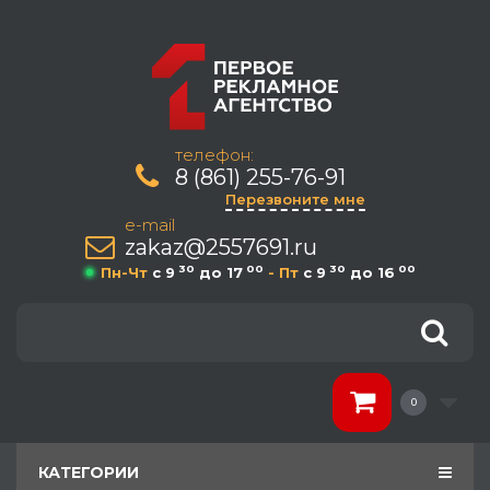
телефон:
8 (861) 255-76-91
Перезвоните мне
e-mail
zakaz@2557691.ru
30
00
30
00
Пн-Чт
c 9
до 17
- Пт
c 9
до 16
0
КАТЕГОРИИ