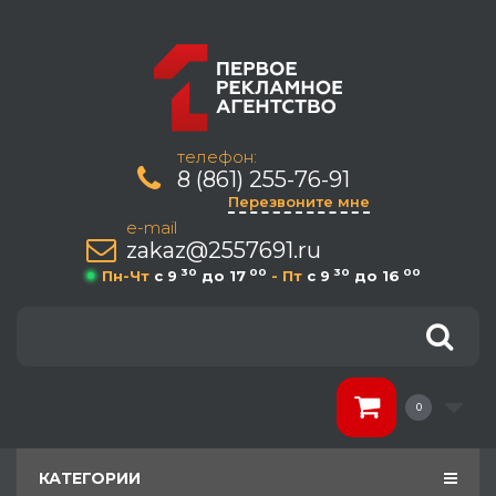
телефон:
8 (861) 255-76-91
Перезвоните мне
e-mail
zakaz@2557691.ru
30
00
30
00
Пн-Чт
c 9
до 17
- Пт
c 9
до 16
0
КАТЕГОРИИ