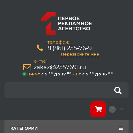
телефон:
8 (861) 255-76-91
Перезвоните мне
e-mail
zakaz@2557691.ru
30
00
30
00
Пн-Чт
c 9
до 17
- Пт
c 9
до 16
0
КАТЕГОРИИ