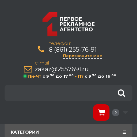
телефон:
8 (861) 255-76-91
Перезвоните мне
e-mail
zakaz@2557691.ru
30
00
30
00
Пн-Чт
c 9
до 17
- Пт
c 9
до 16
0
КАТЕГОРИИ