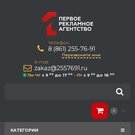
телефон:
8 (861) 255-76-91
Перезвоните мне
e-mail
zakaz@2557691.ru
30
00
30
00
Пн-Чт
c 9
до 17
- Пт
c 9
до 16
0
КАТЕГОРИИ