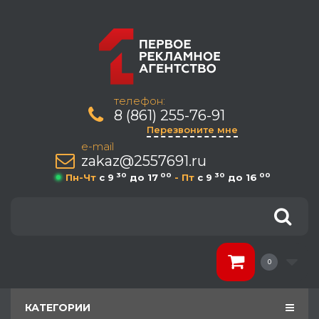
телефон:
8 (861) 255-76-91
Перезвоните мне
e-mail
zakaz@2557691.ru
30
00
30
00
Пн-Чт
c 9
до 17
- Пт
c 9
до 16
0
КАТЕГОРИИ