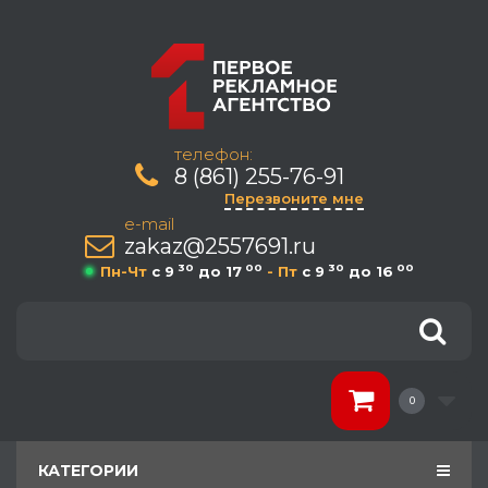
телефон:
8 (861) 255-76-91
Перезвоните мне
e-mail
zakaz@2557691.ru
30
00
30
00
Пн-Чт
c 9
до 17
- Пт
c 9
до 16
0
КАТЕГОРИИ