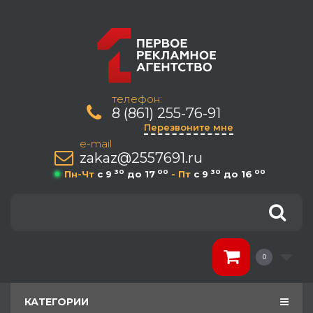
телефон:
8 (861) 255-76-91
Перезвоните мне
e-mail
zakaz@2557691.ru
30
00
30
00
Пн-Чт
c 9
до 17
- Пт
c 9
до 16
0
КАТЕГОРИИ