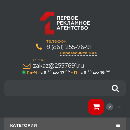
телефон:
8 (861) 255-76-91
Перезвоните мне
e-mail
zakaz@2557691.ru
30
00
30
00
Пн-Чт
c 9
до 17
- Пт
c 9
до 16
0
КАТЕГОРИИ