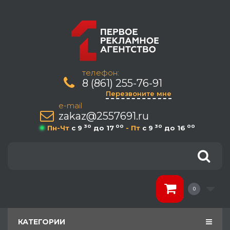
телефон:
8 (861) 255-76-91
Перезвоните мне
e-mail
zakaz@2557691.ru
30
00
30
00
Пн-Чт
c 9
до 17
- Пт
c 9
до 16
0
КАТЕГОРИИ