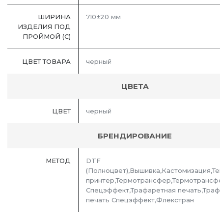
ШИРИНА
710±20 мм
ИЗДЕЛИЯ ПОД
ПРОЙМОЙ (С)
ЦВЕТ ТОВАРА
черный
ЦВЕТА
ЦВЕТ
черный
БРЕНДИРОВАНИЕ
МЕТОД
DTF
(Полноцвет),Вышивка,Кастомизация,Т
принтер,Термотрансфер,Термотрансф
Спецэффект,Трафаретная печать,Тра
печать Спецэффект,Флекстран