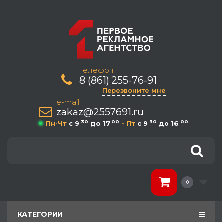
телефон:
8 (861) 255-76-91
Перезвоните мне
e-mail
zakaz@2557691.ru
30
00
30
00
Пн-Чт
c 9
до 17
- Пт
c 9
до 16
0
КАТЕГОРИИ