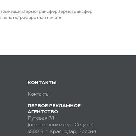
стомизация,Термотрансфер,Термотрансфер
 печать,Трафаретная печать
КОНТАКТЫ
Контакты
ПЕРВОЕ РЕКЛАМНОЕ
АГЕНТСТВО
Путевая 7/1
(пересечение с ул. Седина)
350015
, г.
Краснодар, Россия