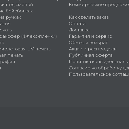
ки под смолой
Коммерческие предложе
 на бейсболках
на ручках
Как сделать заказ
ация
Оплата
ечать
Доставка
рансфер (Флекс-пленки)
Гарантия и сервис
ие
Обмен и возврат
фиолетовая UV-печать
Акции и распродажи
ая печать
Публичная оферта
графия
Политика конфиденциаль
ы
Согласие на обработку да
Пользовательское согла