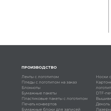
ПРОИЗВОДСТВО
Ленты с логотипом
Носки 
Пледы с логотипом на заказ
Картон
Блокноты
логоти
Бумажные пакеты
DTF-пе
Пластиковые пакеты с логотипом
Вышив
Печать конвертов
Деколь
Бумажные блоки для записей
Лазерн