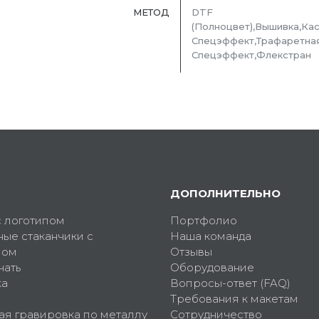
МЕТОД
DTF
(Полноцвет),Вышивка,Ка
Спецэффект,Трафаретная
Спецэффект,Флекстран
ДОПОЛНИТЕЛЬНО
с логотипом
Портфолио
ные стаканчики с
Наша команда
пом
Отзывы
чать
Оборудование
ка
Вопросы-ответ (FAQ)
Требования к макетам
ая гравировка по металлу
Сотрудничество