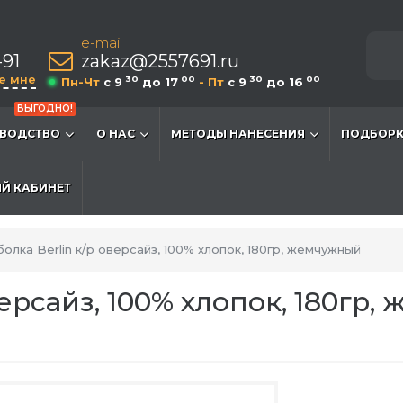
e-mail
-91
zakaz@2557691.ru
е мне
30
00
30
00
Пн-Чт
c 9
до 17
- Пт
c 9
до 16
ВЫГОДНО!
ВОДСТВО
О НАС
МЕТОДЫ НАНЕСЕНИЯ
ПОДБОРК
Й КАБИНЕТ
олка Berlin к/р оверсайз, 100% хлопок, 180гр, жемчужный
версайз, 100% хлопок, 180гр,