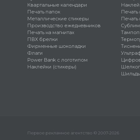
Квартальные календари
Наклей
Печать папок
Печать
Металлические стикеры
Печать 
Производство ежедневников
Сублим
Печать на магнитах
Тампоп
ПВХ брелки
Термот
Фирменные шоколадки
Тиснен
Флаги
Ультра
Power Bank с логотипом
Цифров
Наклейки (стикеры)
Шелко
Шильд
Первое рекламное агентство © 2007-2026