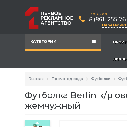
телефон:
8 (861) 255-76
Перезвонит
КАТЕГОРИИ
ПРОИЗ
ЛИЧНЫ
Главная
Промо-одежда
Футболки
Футб
Футболка Berlin к/р о
жемчужный