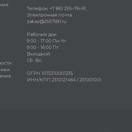
ния
Телефон:
+7 861 255–76–91
,
Электронная почта:
zakaz@2557691.ru
Рабочие дни:
9:00 - 17:00 Пн-Чт
9:00 - 16:00 Пт
Выходной:
Сб.-Вс.
ности
нных
ОГРН 1072310001235
шение
ИНН/КПП 2310121464 / 231001001