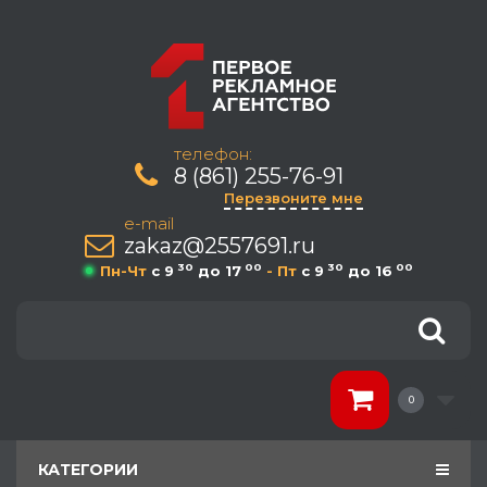
телефон:
8 (861) 255-76-91
Перезвоните мне
e-mail
zakaz@2557691.ru
30
00
30
00
Пн-Чт
c 9
до 17
- Пт
c 9
до 16
0
КАТЕГОРИИ