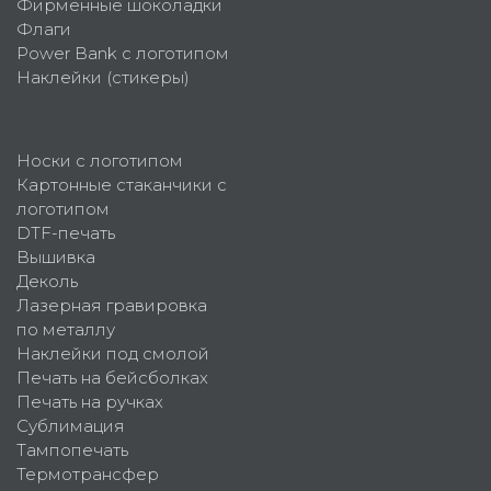
Фирменные шоколадки
Флаги
Power Bank с логотипом
Наклейки (стикеры)
Носки с логотипом
Картонные стаканчики с
логотипом
DTF-печать
Вышивка
Деколь
Лазерная гравировка
по металлу
Наклейки под смолой
Печать на бейсболках
Печать на ручках
Сублимация
Тампопечать
Термотрансфер