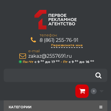
телефон:
8 (861) 255-76-91
Перезвоните мне
e-mail
zakaz@2557691.ru
30
00
30
00
Пн-Чт
c 9
до 17
- Пт
c 9
до 16
0
КАТЕГОРИИ