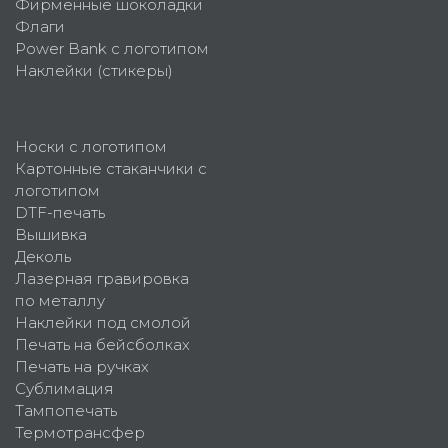
Фирменные шоколадки
Флаги
Power Bank с логотипом
Наклейки (стикеры)
Носки с логотипом
Картонные стаканчики с
логотипом
DTF-печать
Вышивка
Деколь
Лазерная гравировка
по металлу
Наклейки под смолой
Печать на бейсболках
Печать на ручках
Сублимация
Тампопечать
Термотрансфер