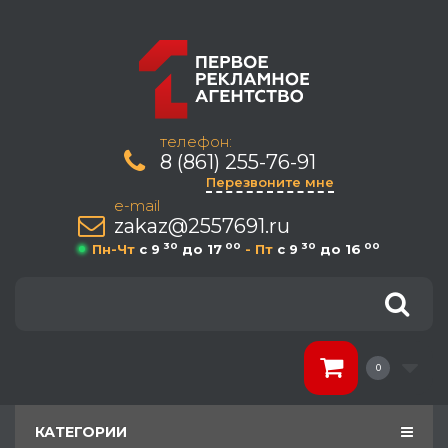
телефон:
8 (861) 255-76-91
Перезвоните мне
e-mail
zakaz@2557691.ru
30
00
30
00
Пн-Чт
c 9
до 17
- Пт
c 9
до 16
0
КАТЕГОРИИ