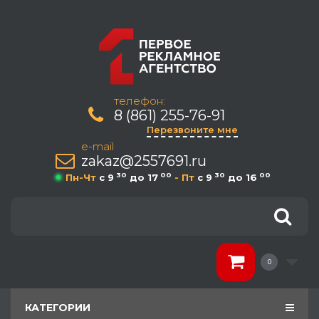
телефон:
8 (861) 255-76-91
Перезвоните мне
e-mail
zakaz@2557691.ru
30
00
30
00
Пн-Чт
c 9
до 17
- Пт
c 9
до 16
0
КАТЕГОРИИ