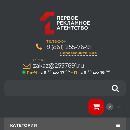
телефон:
8 (861) 255-76-91
Перезвоните мне
e-mail
zakaz@2557691.ru
30
00
30
00
Пн-Чт
c 9
до 17
- Пт
c 9
до 16
0
КАТЕГОРИИ