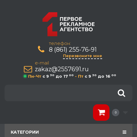
телефон:
8 (861) 255-76-91
Перезвоните мне
e-mail
zakaz@2557691.ru
30
00
30
00
Пн-Чт
c 9
до 17
- Пт
c 9
до 16
0
КАТЕГОРИИ