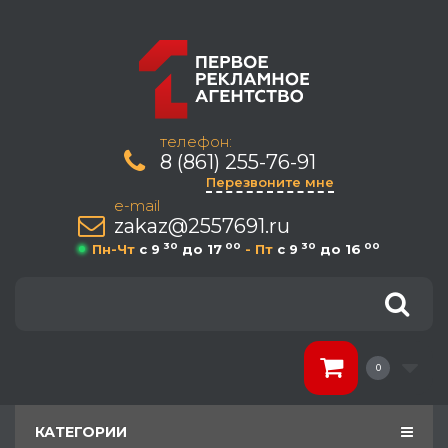
телефон:
8 (861) 255-76-91
Перезвоните мне
e-mail
zakaz@2557691.ru
30
00
30
00
Пн-Чт
c 9
до 17
- Пт
c 9
до 16
0
КАТЕГОРИИ