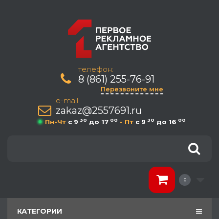
телефон:
8 (861) 255-76-91
Перезвоните мне
e-mail
zakaz@2557691.ru
30
00
30
00
Пн-Чт
c 9
до 17
- Пт
c 9
до 16
0
КАТЕГОРИИ