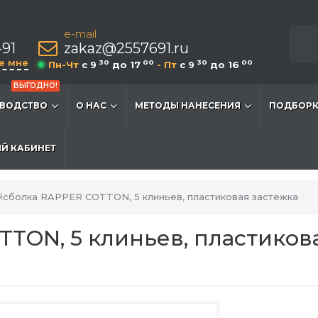
e-mail
-91
zakaz@2557691.ru
е мне
30
00
30
00
Пн-Чт
c 9
до 17
- Пт
c 9
до 16
ВЫГОДНО!
ВОДСТВО
О НАС
МЕТОДЫ НАНЕСЕНИЯ
ПОДБОРК
Й КАБИНЕТ
йсболка RAPPER COTTON, 5 клиньев, пластиковая застежка
TON, 5 клиньев, пластикова