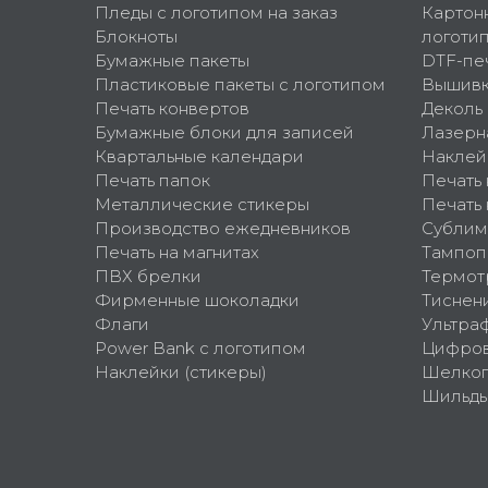
Пледы с логотипом на заказ
Картон
Блокноты
логоти
Бумажные пакеты
DTF-пе
Пластиковые пакеты с логотипом
Вышив
Печать конвертов
Деколь
Бумажные блоки для записей
Лазерн
Квартальные календари
Наклей
Печать папок
Печать
Металлические стикеры
Печать 
Производство ежедневников
Сублим
Печать на магнитах
Тампоп
ПВХ брелки
Термот
Фирменные шоколадки
Тиснен
Флаги
Ультра
Power Bank с логотипом
Цифров
Наклейки (стикеры)
Шелко
Шильд