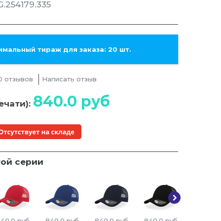
.254179.335
мальный тираж для заказа: 20 шт.
0 отзывов
Написать отзыв
840.0
руб
ечати):
той серии
40.0
руб
840.0
руб
840.0
руб
840.0
руб
840.0
р