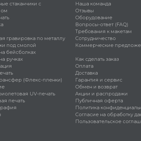
ные стаканчики с
Наша команда
пом
Отзывы
чать
Оборудование
ка
Вопросы-ответ (FAQ)
Требования к макетам
ая гравировка по металлу
Сотрудничество
ки под смолой
Коммерческие предложе
 на бейсболках
на ручках
Как сделать заказ
ация
Оплата
ечать
Доставка
рансфер (Флекс-пленки)
Гарантия и сервис
ие
Обмен и возврат
фиолетовая UV-печать
Акции и распродажи
ая печать
Публичная оферта
графия
Политика конфиденциаль
ы
Согласие на обработку да
Пользовательское согла