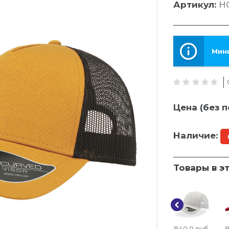
Артикул:
HG
Мини
Цена (без п
Наличие:
Товары в э
840.0
руб
8