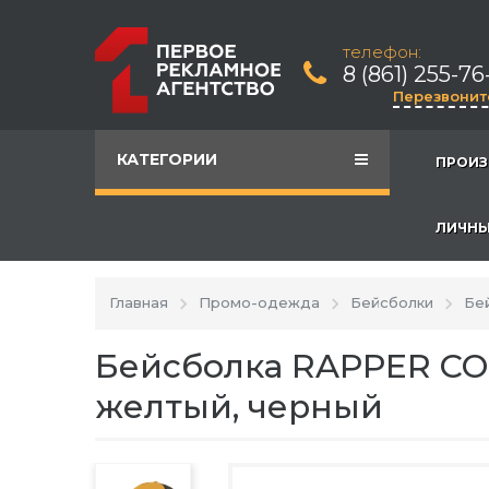
телефон:
8 (861) 255-76
Перезвонит
КАТЕГОРИИ
ПРОИЗ
ЛИЧНЫ
Главная
Промо-одежда
Бейсболки
Бе
Бейсболка RAPPER COT
желтый, черный