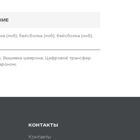
НИЕ
а (лоб); бейсболка (лоб); бейсболка (лоб);
; Вышивка шеврона; Цифровой трансфер
вроном;
КОНТАКТЫ
Контакты