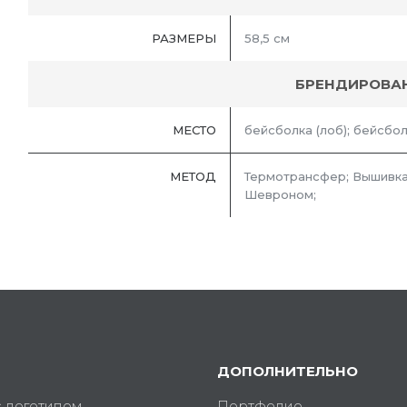
РАЗМЕРЫ
58,5 см
БРЕНДИРОВА
МЕСТО
бейсболка (лоб); бейсболк
МЕТОД
Термотрансфер; Вышивка
Шевроном;
ДОПОЛНИТЕЛЬНО
с логотипом
Портфолио