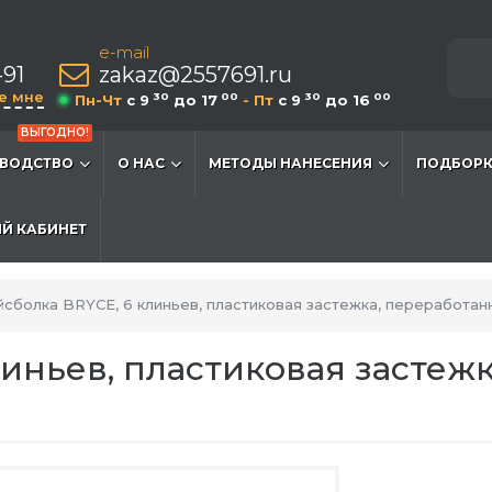
e-mail
-91
zakaz@2557691.ru
е мне
30
00
30
00
Пн-Чт
c 9
до 17
- Пт
c 9
до 16
ВЫГОДНО!
ВОДСТВО
О НАС
МЕТОДЫ НАНЕСЕНИЯ
ПОДБОРК
Й КАБИНЕТ
йсболка BRYCE, 6 клиньев, пластиковая застежка, переработан
линьев, пластиковая застеж