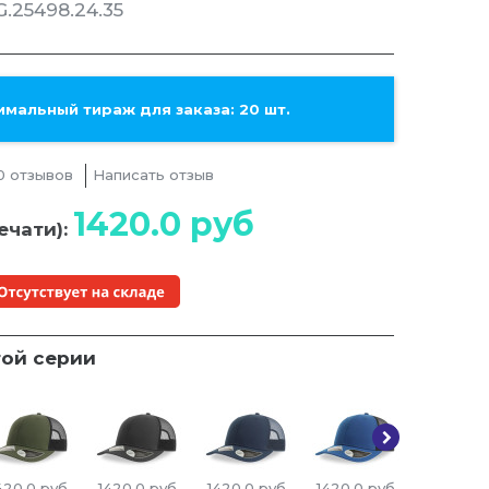
.25498.24.35
мальный тираж для заказа: 20 шт.
0 отзывов
Написать отзыв
1420.0
руб
ечати):
той серии
420.0
руб
1420.0
руб
1420.0
руб
1420.0
руб
1420.0
р