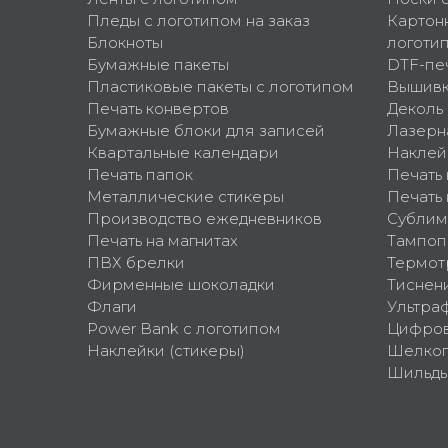
Пледы с логотипом на заказ
Картон
Блокноты
логоти
Бумажные пакеты
DTF-пе
Пластиковые пакеты с логотипом
Вышив
Печать конвертов
Деколь
Бумажные блоки для записей
Лазерн
Квартальные календари
Наклей
Печать папок
Печать
Металлические стикеры
Печать 
Производство ежедневников
Сублим
Печать на магнитах
Тампоп
ПВХ брелки
Термот
Фирменные шоколадки
Тиснен
Флаги
Ультра
Power Bank с логотипом
Цифров
Наклейки (стикеры)
Шелко
Шильд