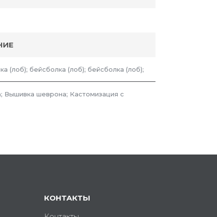
НИЕ
а (лоб); бейсболка (лоб); бейсболка (лоб);
; Вышивка шеврона; Кастомизация с
КОНТАКТЫ
Контакты