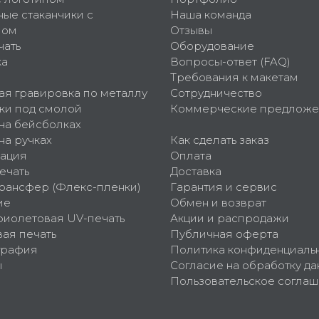
ные стаканчики с
Наша команда
пом
Отзывы
чать
Оборудование
ка
Вопросы-ответ (FAQ)
Требования к макетам
ая гравировка по металлу
Сотрудничество
ки под смолой
Коммерческие предложе
 на бейсболках
на ручках
Как сделать заказ
ация
Оплата
ечать
Доставка
рансфер (Флекс-пленки)
Гарантия и сервис
ие
Обмен и возврат
фиолетовая UV-печать
Акции и распродажи
ая печать
Публичная оферта
графия
Политика конфиденциаль
ы
Согласие на обработку да
Пользовательское согла