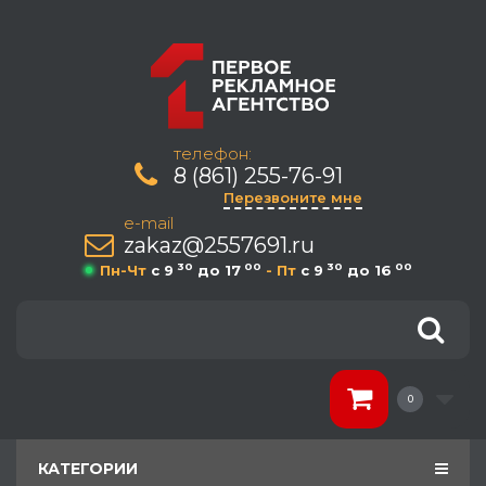
телефон:
8 (861) 255-76-91
Перезвоните мне
e-mail
zakaz@2557691.ru
30
00
30
00
Пн-Чт
c 9
до 17
- Пт
c 9
до 16
0
КАТЕГОРИИ