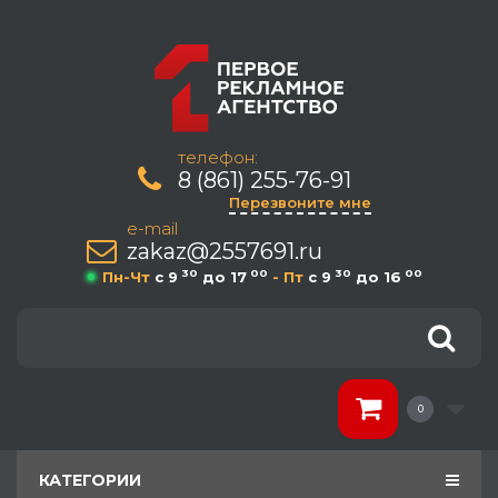
телефон:
8 (861) 255-76-91
Перезвоните мне
e-mail
zakaz@2557691.ru
30
00
30
00
Пн-Чт
c 9
до 17
- Пт
c 9
до 16
0
КАТЕГОРИИ