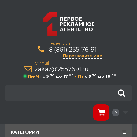
телефон:
8 (861) 255-76-91
Перезвоните мне
e-mail
zakaz@2557691.ru
30
00
30
00
Пн-Чт
c 9
до 17
- Пт
c 9
до 16
0
КАТЕГОРИИ