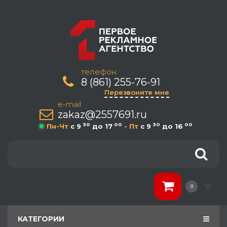
телефон:
8 (861) 255-76-91
Перезвоните мне
e-mail
zakaz@2557691.ru
30
00
30
00
Пн-Чт
c 9
до 17
- Пт
c 9
до 16
0
КАТЕГОРИИ