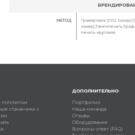
БРЕНДИРОВА
МЕТОД
Гравировка (CO2 лазер),
лазер),Тампопечать,Траф
печать круговая
ДОПОЛНИТЕЛЬНО
с логотипом
Портфолио
ные стаканчики с
Наша команда
пом
Отзывы
чать
Оборудование
ка
Вопросы-ответ (FAQ)