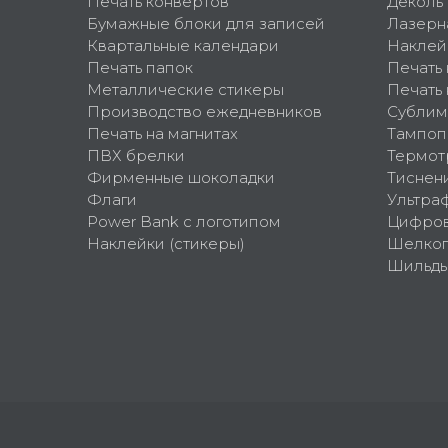
Печать конвертов
Деколь
Бумажные блоки для записей
Лазерн
Квартальные календари
Наклей
Печать папок
Печать
Металлические стикеры
Печать 
Производство ежедневников
Сублим
Печать на магнитах
Тампоп
ПВХ брелки
Термот
Фирменные шоколадки
Тиснен
Флаги
Ультра
Power Bank с логотипом
Цифров
Наклейки (стикеры)
Шелко
Шильд