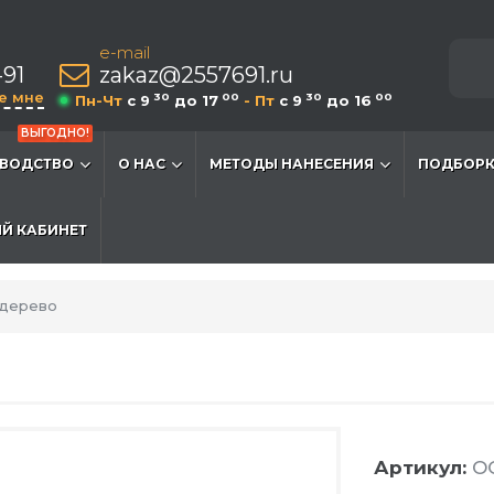
e-mail
-91
zakaz@2557691.ru
е мне
30
00
30
00
Пн-Чт
c 9
до 17
- Пт
c 9
до 16
ВЫГОДНО!
ВОДСТВО
О НАС
МЕТОДЫ НАНЕСЕНИЯ
ПОДБОРК
Й КАБИНЕТ
 дерево
Артикул:
O