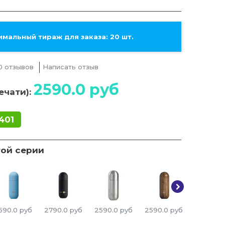
мальный тираж для заказа: 20 шт.
0 отзывов
Написать отзыв
2590.0
руб
ечати):
401
той серии
590.0
руб
2790.0
руб
2590.0
руб
2590.0
руб
2390.0
р