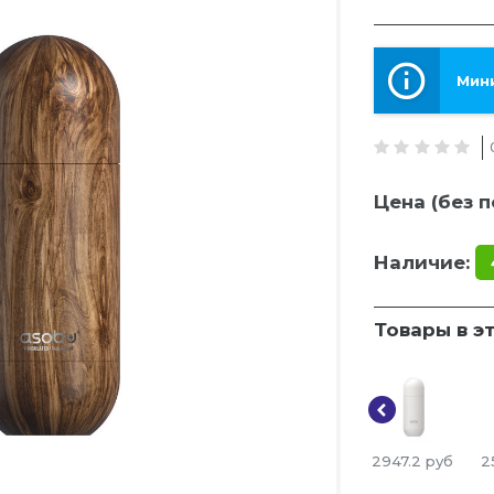
Мини
Цена (без п
Наличие:
Товары в э
2947.2
руб
2