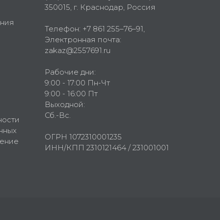
350015
, г.
Краснодар, Россия
ния
Телефон:
+7 861 255–76–91
,
Электронная почта:
zakaz@2557691.ru
Рабочие дни:
9:00 - 17:00 Пн-Чт
9:00 - 16:00 Пт
Выходной:
Сб.-Вс.
ности
нных
ОГРН 1072310001235
шение
ИНН/КПП 2310121464 / 231001001