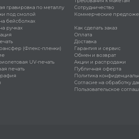
Требования к макетам
ая гравировка по металлу
Сотрудничество
ки под смолой
Коммерческие предложе
 на бейсболках
на ручках
Как сделать заказ
ация
Оплата
ечать
Доставка
рансфер (Флекс-пленки)
Гарантия и сервис
ие
Обмен и возврат
фиолетовая UV-печать
Акции и распродажи
ая печать
Публичная оферта
графия
Политика конфиденциаль
ы
Согласие на обработку да
Пользовательское согла