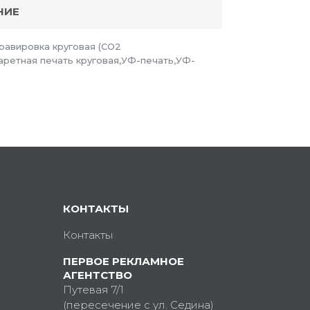
НИЕ
Гравировка круговая (CO2
аретная печать круговая,УФ-печать,УФ-
КОНТАКТЫ
Контакты
ПЕРВОЕ РЕКЛАМНОЕ
АГЕНТСТВО
Путевая 7/1
(пересечение с ул. Седина)