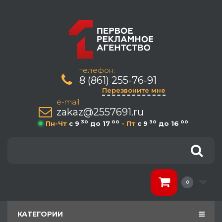
телефон:
8 (861) 255-76-91
Перезвоните мне
e-mail
zakaz@2557691.ru
30
00
30
00
Пн-Чт
c 9
до 17
- Пт
c 9
до 16
0
КАТЕГОРИИ