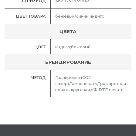
ШТРИХКОД
4620752959843
ЦВЕТ ТОВАРА
бежевый/синий индиго
ЦВЕТА
ЦВЕТ
индиго;бежевый
БРЕНДИРОВАНИЕ
МЕТОД
Гравировка (CO2
лазер),Тампопечать,Трафаретная
печать круговая,УФ DTF печать