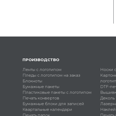
ПРОИЗВОДСТВО
Ленты с логотипом
Носки 
Пледы с логотипом на заказ
Картон
Блокноты
логоти
Бумажные пакеты
DTF-пе
Пластиковые пакеты с логотипом
Вышив
Печать конвертов
Деколь
Бумажные блоки для записей
Лазерн
Квартальные календари
Наклей
Печать папок
Печать