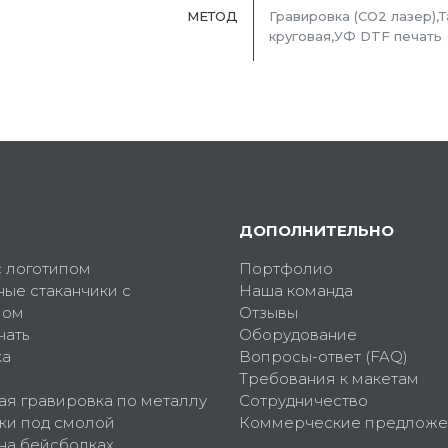
МЕТОД
Гравировка (CO2 лазер),
круговая,УФ DTF печать
ДОПОЛНИТЕЛЬНО
с логотипом
Портфолио
ные стаканчики с
Наша команда
пом
Отзывы
чать
Оборудование
ка
Вопросы-ответ (FAQ)
Требования к макетам
ая гравировка по металлу
Сотрудничество
ки под смолой
Коммерческие предложе
 на бейсболках