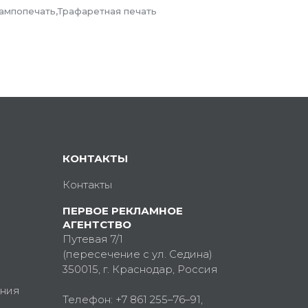
Тампопечать,Трафаретная печать
КОНТАКТЫ
Контакты
ПЕРВОЕ РЕКЛАМНОЕ
АГЕНТСТВО
Путевая 7/1
(пересечение с ул. Седина)
350015
, г.
Краснодар, Россия
ния
Телефон:
+7 861 255–76–91
,