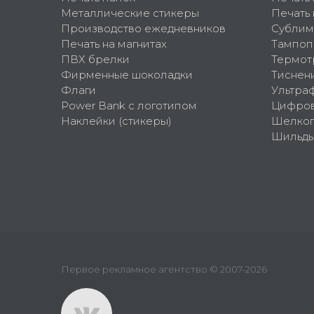
Металлические стикеры
Печать 
Производство ежедневников
Сублим
Печать на магнитах
Тампоп
ПВХ брелки
Термот
Фирменные шоколадки
Тиснен
Флаги
Ультра
Power Bank с логотипом
Цифров
Наклейки (стикеры)
Шелко
Шильд
Первое рекламное агентство © 2007-2026