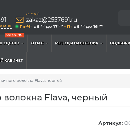
e-mail
-91
zakaz@2557691.ru
е мне
30
00
30
00
Пн-Чт
c 9
до 17
- Пт
c 9
до 16
ВЫГОДНО!
ВОДСТВО
О НАС
МЕТОДЫ НАНЕСЕНИЯ
ПОДБОРК
Й КАБИНЕТ
ничного волокна Flava, черный
 волокна Flava, черный
Артикул:
O