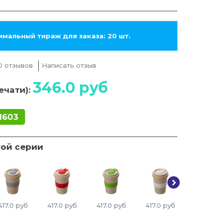
мальный тираж для заказа: 20 шт.
0 отзывов
Написать отзыв
346.0
руб
ечати):
1603
той серии
417.0
руб
417.0
руб
417.0
руб
417.0
руб
417.0
ру