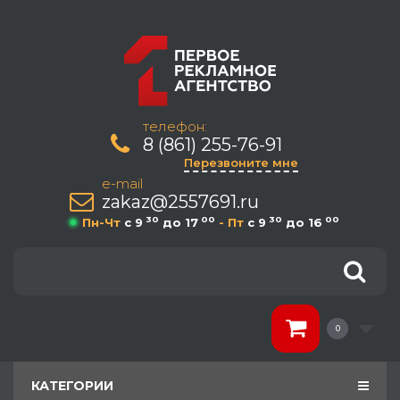
телефон:
8 (861) 255-76-91
Перезвоните мне
e-mail
zakaz@2557691.ru
30
00
30
00
Пн-Чт
c 9
до 17
- Пт
c 9
до 16
0
КАТЕГОРИИ