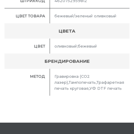
ШТРИХКОД
4620752959812
ЦВЕТ ТОВАРА
бежевый/зеленый оливковый
ЦВЕТА
ЦВЕТ
оливковый;бежевый
БРЕНДИРОВАНИЕ
МЕТОД
Гравировка (CO2
лазер),Тампопечать,Трафаретная
печать круговая,УФ DTF печать