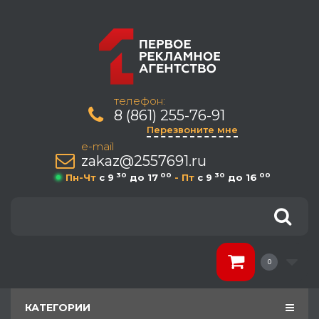
телефон:
8 (861) 255-76-91
Перезвоните мне
e-mail
zakaz@2557691.ru
30
00
30
00
Пн-Чт
c 9
до 17
- Пт
c 9
до 16
0
КАТЕГОРИИ