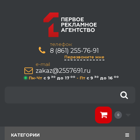
телефон:
8 (861) 255-76-91
Перезвоните мне
e-mail
zakaz@2557691.ru
30
00
30
00
Пн-Чт
c 9
до 17
- Пт
c 9
до 16
0
КАТЕГОРИИ