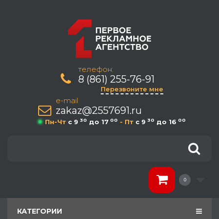
телефон:
8 (861) 255-76-91
Перезвоните мне
e-mail
zakaz@2557691.ru
30
00
30
00
Пн-Чт
c 9
до 17
- Пт
c 9
до 16
0
КАТЕГОРИИ